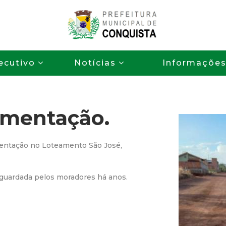
Pular
para
o
P
conteúdo
ecutivo
Notícias
Informaçõe
principal
r
e
imentação.
f
e
entação no Loteamento São José,
i
aguardada pelos moradores há anos.
t
u