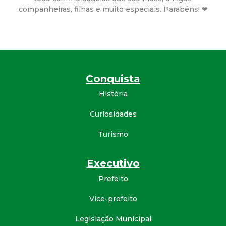
a
companheiras, filhas e muito especiais. Parabéns! ❤
M
u
n
Conquista
i
História
Curiosidades
c
Turismo
i
Executivo
p
Prefeito
a
Vice-prefeito
l
Legislação Municipal