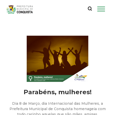
P
Pular
para
r
o
conteúdo
e
principal
f
e
i
t
u
Parabéns, mulheres!
r
Dia 8 de Março, dia Internacional das Mulheres, a
Prefeitura Municipal de Conquista homenageia com
todo carinho aquelas que são mães, amigas,