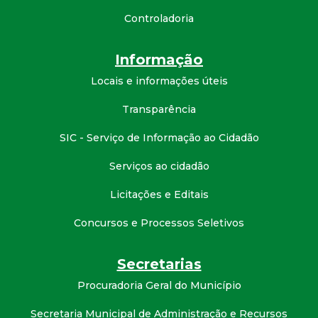
d
Controladoria
e
Informação
Locais e informações úteis
C
Transparência
o
SIC - Serviço de Informação ao Cidadão
n
Serviços ao cidadão
q
Licitações e Editais
u
Concursos e Processos Seletivos
i
Secretarias
Procuradoria Geral do Município
s
Secretaria Municipal de Administração e Recursos