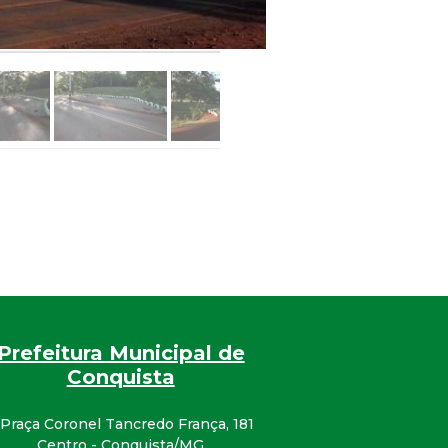
Prefeitura Municipal de
Conquista
Praça Coronel Tancredo França, 181
Centro - Conquista/MG