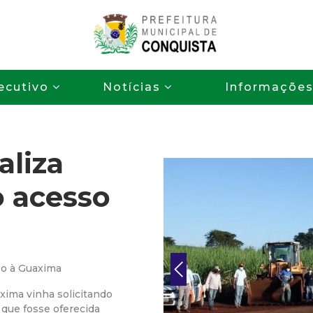
Pular
para
o
P
conteúdo
ecutivo
Notícias
Informaçõe
principal
r
e
aliza
f
o acesso
e
i
t
so à Guaxima
xima vinha solicitando
u
 que fosse oferecida