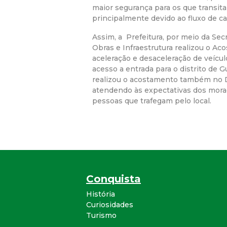
maior segurança para os que transita
principalmente devido ao fluxo de 
Assim, a Prefeitura, por meio da Sec
Obras e Infraestrutura realizou o Ac
aceleração e desaceleração de veícul
acesso a entrada para o distrito de 
realizou o acostamento também no Di
atendendo às expectativas dos morad
pessoas que trafegam pelo local.
Conquista
História
Curiosidades
Turismo