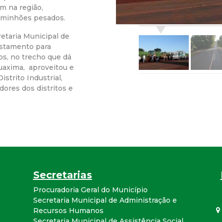
m na região,
r
caminhões pesados.
a
retaria Municipal de
ostamento para
os, no trecho que dá
M
Guaxima, aproveitou e
strito Industrial,
u
ores dos distritos e
n
i
c
Secretarias
i
Procuradoria Geral do Município
Secretaria Municipal de Administração e
p
Recursos Humanos
Secretaria Municipal de Assistência Social