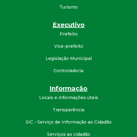
Turismo
d
e
Executivo
Prefeito
C
Vice-prefeito
o
Legislação Municipal
n
Controladoria
q
Informação
u
Locais e informações úteis
Transparência
i
SIC - Serviço de Informação ao Cidadão
s
Serviços ao cidadão