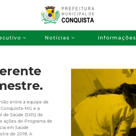
Pular
para
o
P
conteúdo
ecutivo
Notícias
Informaçõe
principal
r
e
erente
f
mestre.
e
i
união entre a equipe de
e Conquista-MG e a
t
l de Saúde (SRS) de
as ações do Programa de
ncia em Saúde
u
tre de 2018. A