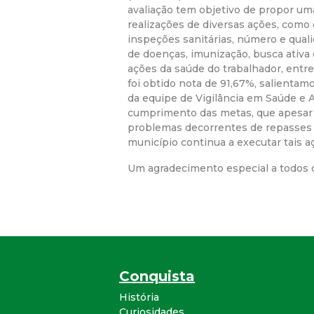
avaliação tem objetivo de propor u
realizações de diversas ações, como
inspeções sanitárias, número e quali
de doenças, imunização, busca ativa 
ações da saúde do trabalhador, entr
foi obtido nota de 91,67%, salient
da equipe de Vigilância em Saúde e 
cumprimento das metas, que apesar
problemas decorrentes de repasses
município continua a executar tais a
Um agradecimento especial a todos 
Conquista
História
Curiosidades