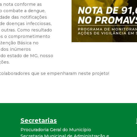
ma nota conforme as
r
 o combate a dengue,
dade das notificações
a
de doenças infecciosas,
e outras. Como resultado
amos o comprometimento
M
Atenção Básica no
 dos inúmeros
u
 do estado de MG, nosso
ções.
n
colaboradores que se empenharam neste projeto!
i
c
i
Secretarias
p
Procuradoria Geral do Município
Secretaria Municipal de Administração e