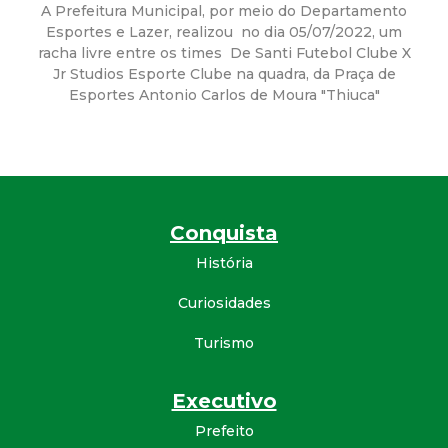
a
A Prefeitura Municipal, por meio do Departamento
Esportes e Lazer, realizou no dia 05/07/2022, um
M
racha livre entre os times De Santi Futebol Clube X
Jr Studios Esporte Clube na quadra, da Praça de
u
Esportes Antonio Carlos de Moura "Thiuca"
n
i
Conquista
c
História
i
Curiosidades
p
Turismo
a
Executivo
l
Prefeito