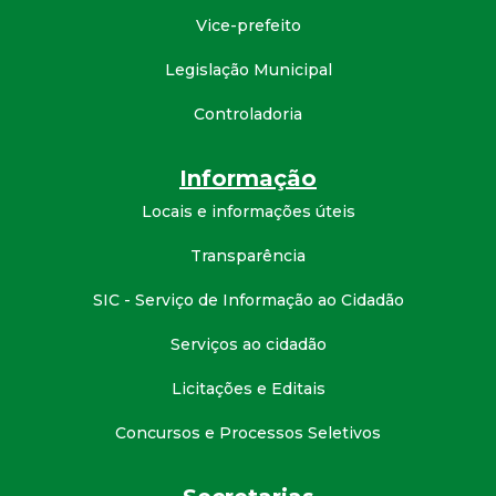
Vice-prefeito
d
Legislação Municipal
e
Controladoria
C
Informação
o
Locais e informações úteis
n
Transparência
q
SIC - Serviço de Informação ao Cidadão
Serviços ao cidadão
u
Licitações e Editais
i
Concursos e Processos Seletivos
s