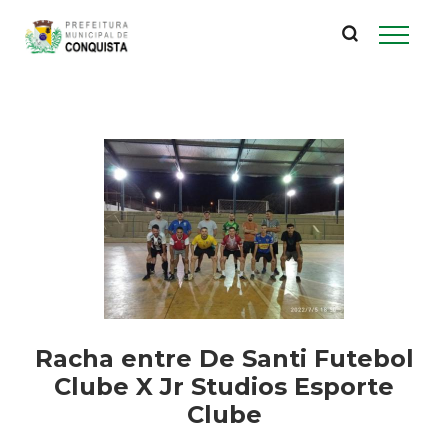
P
Pular
para
r
o
conteúdo
e
principal
f
e
i
t
u
Racha entre De Santi Futebol
Clube X Jr Studios Esporte
r
Clube