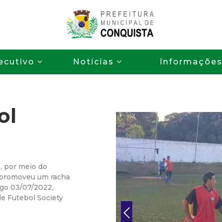
Pular
para
o
P
conteúdo
ecutivo
Notícias
Informaçõe
principal
r
e
ol
f
e
i
a, por meio do
 promoveu um racha
t
ngo 03/07/2022,
e Futebol Society
u