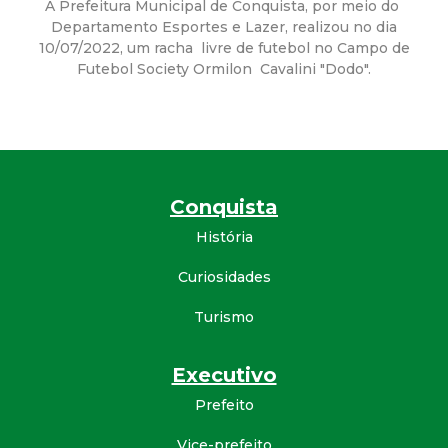
a
A Prefeitura Municipal de Conquista, por meio do
Departamento Esportes e Lazer, realizou no dia
M
10/07/2022, um racha livre de futebol no Campo de
Futebol Society Ormilon Cavalini "Dodo".
u
n
i
Conquista
c
História
Curiosidades
i
Turismo
p
Executivo
a
Prefeito
l
Vice-prefeito