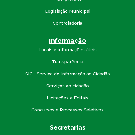
d
Legislação Municipal
e
Controladoria
C
Informação
Locais e informações úteis
o
Transparência
n
SIC - Serviço de Informação ao Cidadão
q
Serviços ao cidadão
u
Licitações e Editais
i
Concursos e Processos Seletivos
s
Secretarias