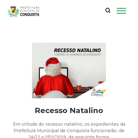
P
Pular
para
r
o
conteúdo
e
principal
f
e
i
t
u
Recesso Natalino
r
Em virtude do recesso natalino, os expedientes da
Prefeitura Municipal de Conquista funcionarão, de
24/12 a 1º/01/2019, da seguinte forma: