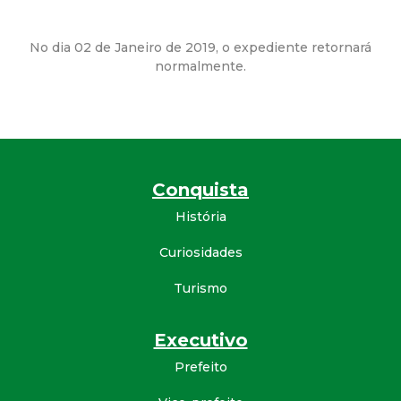
d
No dia 02 de Janeiro de 2019, o expediente retornará
e
normalmente.
C
o
Conquista
n
História
q
Curiosidades
u
Turismo
i
Executivo
s
Prefeito