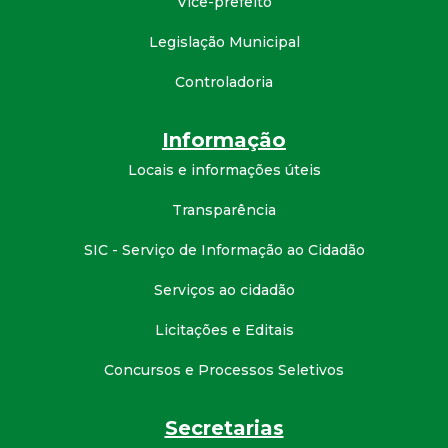
Vice-prefeito
t
Legislação Municipal
a
Controladoria
M
Informação
G
Locais e informações úteis
Transparência
SIC - Serviço de Informação ao Cidadão
Serviços ao cidadão
Licitações e Editais
Concursos e Processos Seletivos
Secretarias