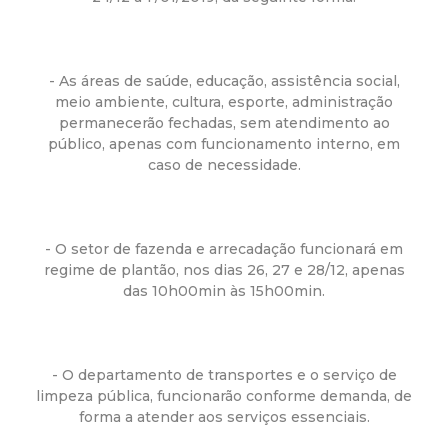
a
M
- As áreas de saúde, educação, assistência social,
u
meio ambiente, cultura, esporte, administração
permanecerão fechadas, sem atendimento ao
n
público, apenas com funcionamento interno, em
caso de necessidade.
i
c
- O setor de fazenda e arrecadação funcionará em
regime de plantão, nos dias 26, 27 e 28/12, apenas
i
das 10h00min às 15h00min.
p
- O departamento de transportes e o serviço de
a
limpeza pública, funcionarão conforme demanda, de
forma a atender aos serviços essenciais.
l