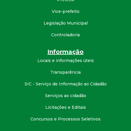
d
Vice-prefeito
e
Legislação Municipal
Controladoria
C
o
Informação
Locais e informações úteis
n
Transparência
q
SIC - Serviço de Informação ao Cidadão
u
Serviços ao cidadão
i
Licitações e Editais
Concursos e Processos Seletivos
s