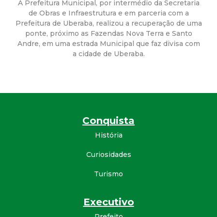
a
A Prefeitura Municipal, por intermédio da Secretaria
de Obras e Infraestrutura e em parceria com a
M
Prefeitura de Uberaba, realizou a recuperação de uma
ponte, próximo as Fazendas Nova Terra e Santo
u
Andre, em uma estrada Municipal que faz divisa com
a cidade de Uberaba.
n
i
c
Conquista
História
i
Curiosidades
p
Turismo
a
Executivo
l
Prefeito