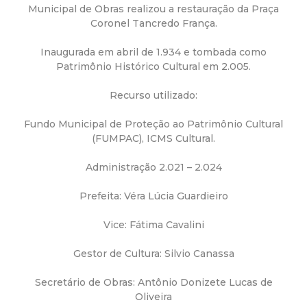
a
Municipal de Obras realizou a restauração da Praça
Coronel Tancredo França.
M
Inaugurada em abril de 1.934 e tombada como
u
Patrimônio Histórico Cultural em 2.005.
n
Recurso utilizado:
Fundo Municipal de Proteção ao Patrimônio Cultural
i
(FUMPAC), ICMS Cultural.
c
Administração 2.021 – 2.024
i
Prefeita: Véra Lúcia Guardieiro
Vice: Fátima Cavalini
p
Gestor de Cultura: Silvio Canassa
a
Secretário de Obras: Antônio Donizete Lucas de
l
Oliveira