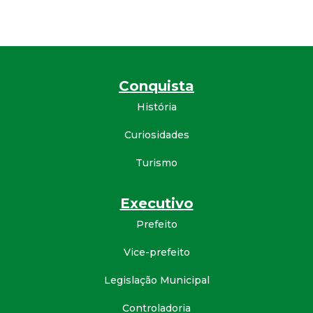
d
e
Conquista
C
História
o
Curiosidades
n
Turismo
q
Executivo
u
Prefeito
i
Vice-prefeito
Legislação Municipal
s
Controladoria