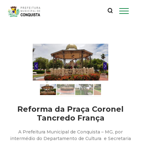
P
Pular
para
r
o
conteúdo
e
principal
f
e
i
t
Reforma da Praça Coronel
u
Tancredo França
r
A Prefeitura Municipal de Conquista – MG, por
intermédio do Departamento de Cultura e Secretaria