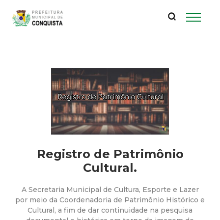
P
Pular
para
r
o
conteúdo
e
principal
f
e
i
t
Registro de Patrimônio
Cultural.
u
A Secretaria Municipal de Cultura, Esporte e Lazer
r
por meio da Coordenadoria de Patrimônio Histórico e
Cultural, a fim de dar continuidade na pesquisa