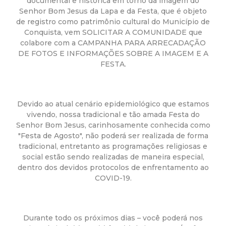
a
documental e histórica em torno da imagem do
Senhor Bom Jesus da Lapa e da Festa, que é objeto
M
de registro como patrimônio cultural do Município de
Conquista, vem SOLICITAR A COMUNIDADE que
colabore com a CAMPANHA PARA ARRECADAÇÃO
u
DE FOTOS E INFORMAÇÕES SOBRE A IMAGEM E A
FESTA.
n
i
Devido ao atual cenário epidemiológico que estamos
vivendo, nossa tradicional e tão amada Festa do
c
Senhor Bom Jesus, carinhosamente conhecida como
"Festa de Agosto", não poderá ser realizada de forma
i
tradicional, entretanto as programações religiosas e
social estão sendo realizadas de maneira especial,
p
dentro dos devidos protocolos de enfrentamento ao
COVID-19.
a
l
Durante todo os próximos dias – você poderá nos