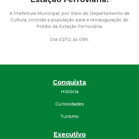
a
M
A Prefeitura Municipal, por meio do Departamento de
Cultura, convida a população para a reinauguração do
Prédio da Estação Ferroviária.
u
Dia 02/12, ás 09h.
n
i
c
Conquista
i
História
p
Curiosidades
Turismo
a
l
Executivo