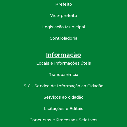
Prefeito
d
Vice-prefeito
e
Legislação Municipal
C
Controladoria
o
Informação
n
Locais e informações úteis
Transparência
q
SIC - Serviço de Informação ao Cidadão
u
Serviços ao cidadão
i
Licitações e Editais
s
Concursos e Processos Seletivos