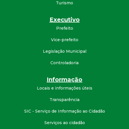
Turismo
d
Executivo
e
Prefeito
C
Vice-prefeito
o
Legislação Municipal
n
Controladoria
q
Informação
Locais e informações úteis
u
Transparência
i
SIC - Serviço de Informação ao Cidadão
s
Serviços ao cidadão