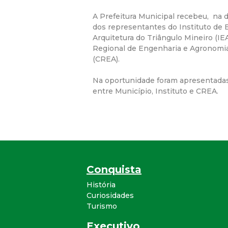
A Prefeitura Municipal recebeu, na da
dos representantes do Instituto de 
Arquitetura do Triângulo Mineiro (I
Regional de Engenharia e Agronomia
(CREA).
Na oportunidade foram apresentadas
entre Município, Instituto e CREA.
Conquista
História
Curiosidades
Turismo
Executivo