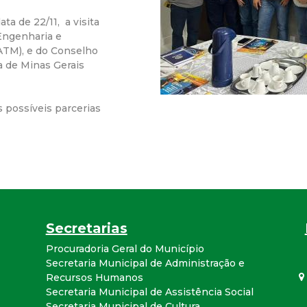
r
ta de 22/11, a visita
Engenharia e
a
EATM), e do Conselho
 de Minas Gerais
M
 possíveis parcerias
u
n
i
c
Secretarias
i
Procuradoria Geral do Município
Secretaria Municipal de Administração e
Recursos Humanos
p
Secretaria Municipal de Assistência Social
Secretaria Municipal de Cultura