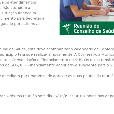
que os atendimentos
r
ba não atendem a
situação financeira
ecimento pela Secretaria
a
o gerado por este novo
M
u
icipal de Saúde, esta deve acompanhar o calendário da Conferê
o município terá que realizá-la novamente. A Conferência Muni
n
ito e Consolidação e Financiamento do SUS. Os eixos temátic
pios do SUS, III – Financiamento adequado e suficiente para o S
i
 decidiram por unanimidade aprovar as duas pautas da reuniã
c
i
ar! Próxima reunião será dia 27/03/19 às 08:00 horas nas dep
p