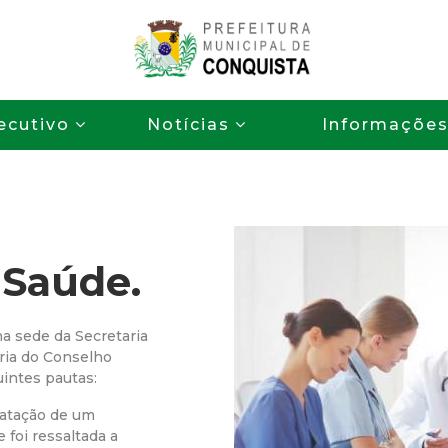
Pular
para
o
P
conteúdo
ecutivo
Notícias
Informaçõe
principal
r
e
f
 Saúde.
e
i
na sede da Secretaria
ária do Conselho
t
uintes pautas:
ratação de um
u
 foi ressaltada a