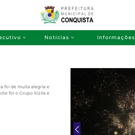
Pular
para
o
P
conteúdo
ecutivo
Notícias
Informaçõe
principal
r
e
f
e
foi de muita alegria e
te foi o Grupo Kizila e
i
t
u