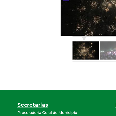
r
a
M
u
n
i
c
i
Secretarias
p
Procuradoria Geral do Município