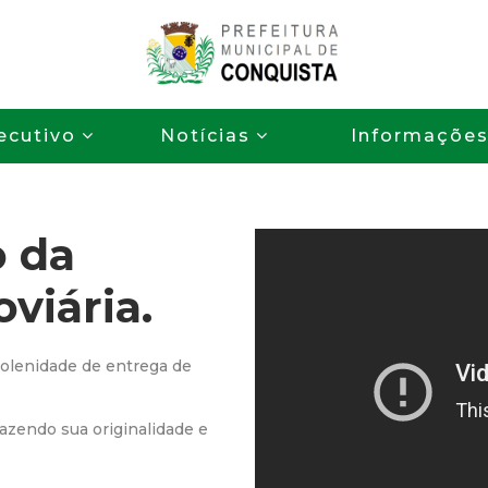
Pular
para
o
P
conteúdo
ecutivo
Notícias
Informaçõe
principal
r
e
o da
f
viária.
e
i
solenidade de entrega de
t
azendo sua originalidade e
u