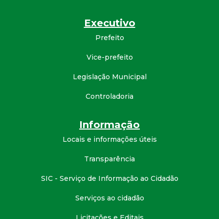
d
Executivo
e
Prefeito
Vice-prefeito
C
Legislação Municipal
o
Controladoria
n
Informação
q
Locais e informações úteis
u
Transparência
i
SIC - Serviço de Informação ao Cidadão
Serviços ao cidadão
s
Licitações e Editais