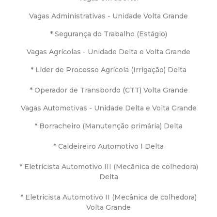
a
Vagas Administrativas - Unidade Volta Grande
M
* Segurança do Trabalho (Estágio)
u
Vagas Agrícolas - Unidade Delta e Volta Grande
n
* Líder de Processo Agrícola (Irrigação) Delta
i
* Operador de Transbordo (CTT) Volta Grande
Vagas Automotivas - Unidade Delta e Volta Grande
c
* Borracheiro (Manutenção primária) Delta
i
* Caldeireiro Automotivo I Delta
p
* Eletricista Automotivo III (Mecânica de colhedora)
Delta
a
* Eletricista Automotivo II (Mecânica de colhedora)
l
Volta Grande