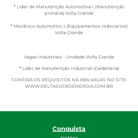
* Líder de Manutenção Automotiva I (Manutenção
d
primária) Volta Grande
e
* Mecânico Automotivo I (Equipamentos rodoviários)
Volta Grande
C
o
Vagas Industriais - Unidade Volta Grande
n
* Líder de Manutenção Industrial (Caldeiraria)
CONFIRA OS REQUISITOS NA ABA VAGAS NO SITE:
q
WWW.DELTASUCROENERGIA.COM.BR
u
i
s
Conquista