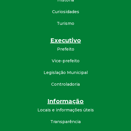
História
t
Curiosidades
a
Turismo
M
Executivo
G
Prefeito
Vice-prefeito
Legislação Municipal
Controladoria
Informação
Locais e informações úteis
Transparência