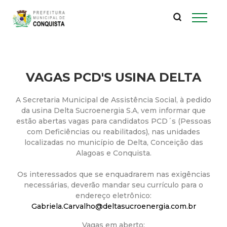
P
Pular
para
r
o
conteúdo
e
principal
VAGAS PCD'S USINA DELTA
f
A Secretaria Municipal de Assistência Social, à pedido
e
da usina Delta Sucroenergia S.A, vem informar que
estão abertas vagas para candidatos PCD´s (Pessoas
i
com Deficiências ou reabilitados), nas unidades
localizadas no município de Delta, Conceição das
t
Alagoas e Conquista.
Os interessados que se enquadrarem nas exigências
u
necessárias, deverão mandar seu currículo para o
endereço eletrônico:
r
Gabriela.Carvalho@deltasucroenergia.com.br
Vagas em aberto: