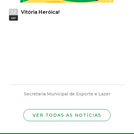
t
22
Vitória Heróica!
a
SET
M
G
Secretaria Municipal de Esporte e Lazer
VER TODAS AS NOTÍCIAS