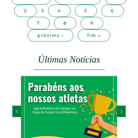
i
d
2
3
4
5
6
n
a
e
7
8
9
…
s
próximo ›
fim »
C
o
Últimas Notícias
n
q
u
i
s