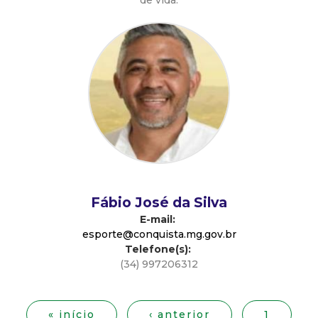
a
de vida.
M
u
n
i
c
i
Fábio José da Silva
E-mail:
p
esporte@conquista.mg.gov.br
Telefone(s):
(34) 997206312
a
P
á
l
g
« início
‹ anterior
1