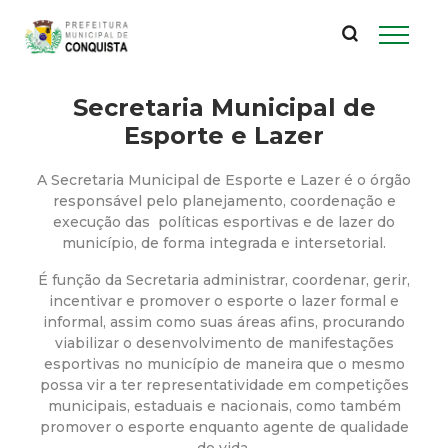
P
Pular
para
r
o
conteúdo
Secretaria Municipal de
e
principal
Esporte e Lazer
f
A Secretaria Municipal de Esporte e Lazer é o órgão
e
responsável pelo planejamento, coordenação e
execução das políticas esportivas e de lazer do
município, de forma integrada e intersetorial.
i
É função da Secretaria administrar, coordenar, gerir,
t
incentivar e promover o esporte o lazer formal e
informal, assim como suas áreas afins, procurando
viabilizar o desenvolvimento de manifestações
u
esportivas no município de maneira que o mesmo
possa vir a ter representatividade em competições
r
municipais, estaduais e nacionais, como também
promover o esporte enquanto agente de qualidade