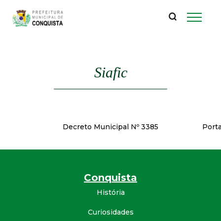
P
Pular
para
r
o
conteúdo
e
principal
Siafic
f
e
i
Decreto Municipal Nº 3385
Porta
t
u
Conquista
História
r
Curiosidades