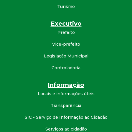
a
Turismo
M
Executivo
u
Prefeito
n
Vice-prefeito
i
Legislação Municipal
Controladoria
c
i
Informação
Locais e informações úteis
p
Transparência
a
SIC - Serviço de Informação ao Cidadão
l
Serviços ao cidadão