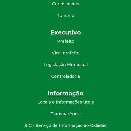
Curiosidades
d
Turismo
e
Executivo
C
Prefeito
o
Vice-prefeito
n
Legislação Municipal
Controladoria
q
u
Informação
Locais e informações úteis
i
Transparência
s
SIC - Serviço de Informação ao Cidadão