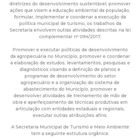
a
diretrizes do desenvolvimento sustentável, promover
ações que visem a educação ambiental da população,
M
formular, implementar e coordenar a execução da
política municipal de turismo, os trabalhos da
u
Secretaria envolvem outras atividades descritas na lei
complementar nº 094/2017.
n
Promover e executar políticas de desenvolvimento
da agropecuária no Município, promover e coordenar
i
a elaboração de estudos, levantamentos, pesquisas e
diagnósticos visando a definição de planos e
c
programas de desenvolvimento do setor
agropecuário e a organização do sistema de
i
abastecimento do Município, promover e
desenvolver atividades de treinamento de mão de
obra e aperfeiçoamento de técnicas produtivas em
p
articulação com entidades estaduais e regionais,
executar outras atribuições afins.
a
A Secretaria Municipal de Turismo e Meio Ambiente
l
tem a seguinte estrutura orgânica: