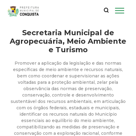
P
Pular
para
r
o
conteúdo
Secretaria Municipal de
e
principal
Agropecuária, Meio Ambiente
f
e Turismo
e
Promover a aplicação da legislação e das normas
específicas de meio ambiente e recursos naturais,
i
bem como coordenar e supervisionar as ações
voltadas para a proteção ambiental, zelar pela
observância das normas de preservação,
t
conservação, controle e desenvolvimento
sustentável dos recursos ambientais, em articulação
u
com os órgãos federais, estaduais e municipais,
identificar os recursos naturais do Município
r
essenciais ao equilíbrio do meio ambiente,
compatibilizando as medidas de preservação e
conservação com a exploração racional, conforme