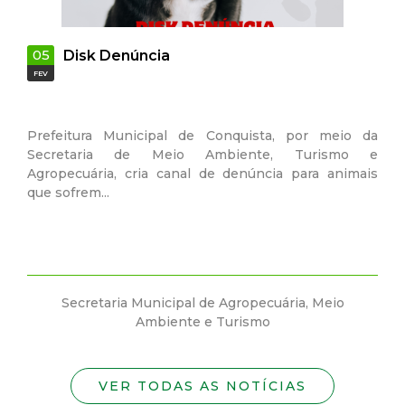
22
sk Denúncia
CUIDE D
SET
tura Municipal de Conquista, por meio da
CUIDE DOS SE
taria de Meio Ambiente, Turismo e
uária, cria canal de denúncia para animais
A onda de calo
em...
quatro patas
especiais.
cretaria Municipal de Agropecuária, Meio
Secretaria
Ambiente e Turismo
VER TODAS AS NOTÍCIAS