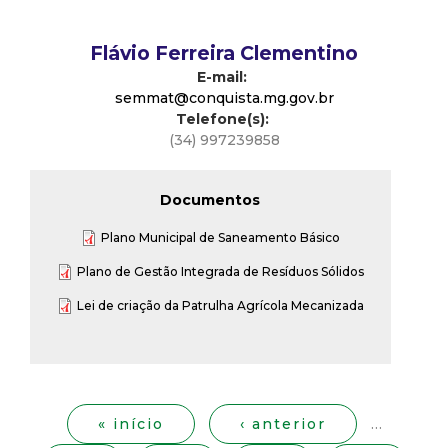
t
Flávio Ferreira Clementino
a
E-mail:
semmat@conquista.mg.gov.br
M
Telefone(s):
(34) 997239858
G
Documentos
Plano Municipal de Saneamento Básico
Plano de Gestão Integrada de Resíduos Sólidos
Lei de criação da Patrulha Agrícola Mecanizada
P
á
g
« início
‹ anterior
…
i