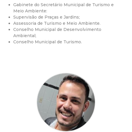
Gabinete do Secretário Municipal de Turismo e
d
Meio Ambiente:
Supervisão de Praças e Jardins;
e
Assessoria de Turismo e Meio Ambiente.
Conselho Municipal de Desenvolvimento
C
Ambiental;
Conselho Municipal de Turismo.
o
n
q
u
i
s