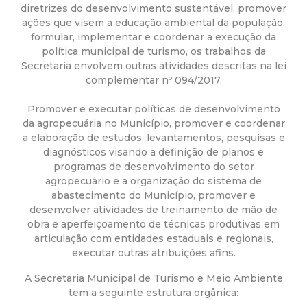
a
diretrizes do desenvolvimento sustentável, promover
ações que visem a educação ambiental da população,
M
formular, implementar e coordenar a execução da
política municipal de turismo, os trabalhos da
u
Secretaria envolvem outras atividades descritas na lei
complementar nº 094/2017.
n
Promover e executar políticas de desenvolvimento
da agropecuária no Município, promover e coordenar
i
a elaboração de estudos, levantamentos, pesquisas e
diagnósticos visando a definição de planos e
c
programas de desenvolvimento do setor
agropecuário e a organização do sistema de
i
abastecimento do Município, promover e
desenvolver atividades de treinamento de mão de
obra e aperfeiçoamento de técnicas produtivas em
p
articulação com entidades estaduais e regionais,
executar outras atribuições afins.
a
A Secretaria Municipal de Turismo e Meio Ambiente
l
tem a seguinte estrutura orgânica: