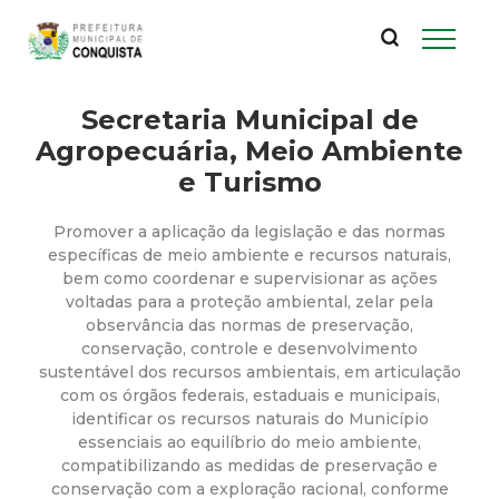
P
Pular
para
r
o
conteúdo
Secretaria Municipal de
e
principal
Agropecuária, Meio Ambiente
f
e Turismo
e
Promover a aplicação da legislação e das normas
específicas de meio ambiente e recursos naturais,
i
bem como coordenar e supervisionar as ações
voltadas para a proteção ambiental, zelar pela
observância das normas de preservação,
t
conservação, controle e desenvolvimento
sustentável dos recursos ambientais, em articulação
u
com os órgãos federais, estaduais e municipais,
identificar os recursos naturais do Município
r
essenciais ao equilíbrio do meio ambiente,
compatibilizando as medidas de preservação e
conservação com a exploração racional, conforme