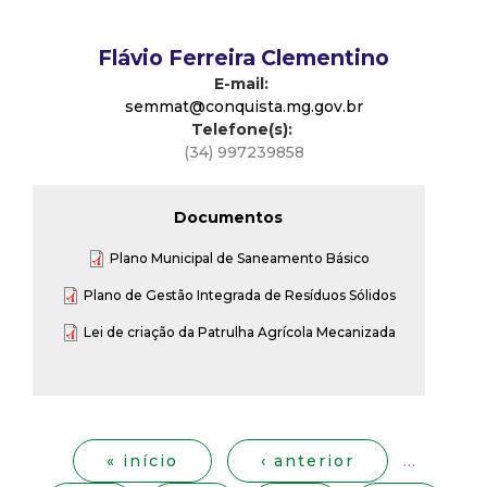
t
Flávio Ferreira Clementino
a
E-mail:
semmat@conquista.mg.gov.br
M
Telefone(s):
(34) 997239858
G
Documentos
Plano Municipal de Saneamento Básico
Plano de Gestão Integrada de Resíduos Sólidos
Lei de criação da Patrulha Agrícola Mecanizada
P
á
g
« início
‹ anterior
…
i