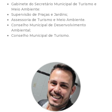
Gabinete do Secretário Municipal de Turismo e
d
Meio Ambiente:
Supervisão de Praças e Jardins;
e
Assessoria de Turismo e Meio Ambiente.
Conselho Municipal de Desenvolvimento
C
Ambiental;
Conselho Municipal de Turismo.
o
n
q
u
i
s