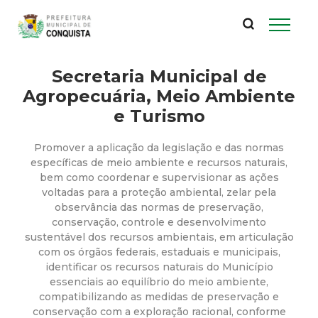
P
Pular
para
r
o
conteúdo
Secretaria Municipal de
e
principal
Agropecuária, Meio Ambiente
f
e Turismo
e
Promover a aplicação da legislação e das normas
específicas de meio ambiente e recursos naturais,
i
bem como coordenar e supervisionar as ações
voltadas para a proteção ambiental, zelar pela
observância das normas de preservação,
t
conservação, controle e desenvolvimento
sustentável dos recursos ambientais, em articulação
u
com os órgãos federais, estaduais e municipais,
identificar os recursos naturais do Município
r
essenciais ao equilíbrio do meio ambiente,
compatibilizando as medidas de preservação e
conservação com a exploração racional, conforme