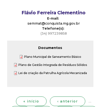
t
Flávio Ferreira Clementino
a
E-mail:
semmat@conquista.mg.gov.br
M
Telefone(s):
(34) 997239858
G
Documentos
Plano Municipal de Saneamento Básico
Plano de Gestão Integrada de Resíduos Sólidos
Lei de criação da Patrulha Agrícola Mecanizada
P
á
g
« início
‹ anterior
…
i