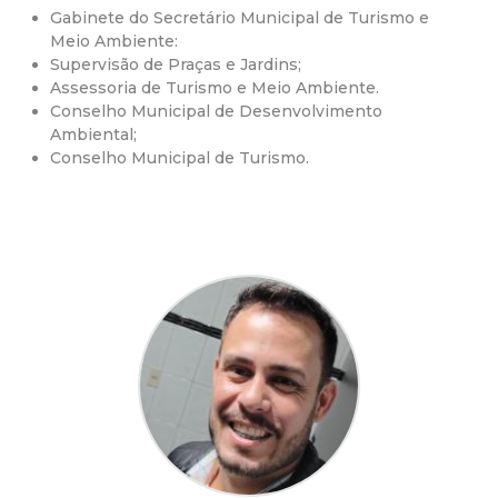
Gabinete do Secretário Municipal de Turismo e
d
Meio Ambiente:
Supervisão de Praças e Jardins;
e
Assessoria de Turismo e Meio Ambiente.
Conselho Municipal de Desenvolvimento
C
Ambiental;
Conselho Municipal de Turismo.
o
n
q
u
i
s