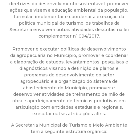
a
diretrizes do desenvolvimento sustentável, promover
ações que visem a educação ambiental da população,
M
formular, implementar e coordenar a execução da
política municipal de turismo, os trabalhos da
u
Secretaria envolvem outras atividades descritas na lei
complementar nº 094/2017.
n
Promover e executar políticas de desenvolvimento
da agropecuária no Município, promover e coordenar
i
a elaboração de estudos, levantamentos, pesquisas e
diagnósticos visando a definição de planos e
c
programas de desenvolvimento do setor
agropecuário e a organização do sistema de
i
abastecimento do Município, promover e
desenvolver atividades de treinamento de mão de
obra e aperfeiçoamento de técnicas produtivas em
p
articulação com entidades estaduais e regionais,
executar outras atribuições afins.
a
A Secretaria Municipal de Turismo e Meio Ambiente
l
tem a seguinte estrutura orgânica: