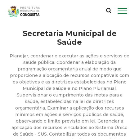
P
Pular
para
r
o
conteúdo
Secretaria Municipal de
e
principal
Saúde
f
Planejar, coordenar e executar as ações e serviços de
e
saúde pública. Coordenar a elaboração da
programação orçamentária anual de modo que
proporcione a alocação de recursos compatíveis com
i
os objetivos e as diretrizes estabelecidas no Plano
Municipal de Saúde e no Plano Plurianual.
t
Supervisionar o cumprimento das metas para a
saúde, estabelecidas na lei de diretrizes
u
orçamentária. Examinar a aplicação dos recursos
mínimos em ações e serviços públicos de saúde,
observando o limite previsto em lei. Gerenciar a
r
aplicação dos recursos vinculados ao Sistema Único
de Saúde - SUS. Contabilizar todos os documentos