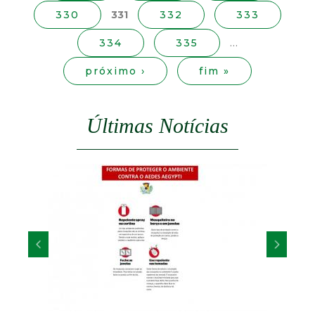
t
a
330
331
332
333
s
a
334
335
…
próximo ›
fim »
M
G
Últimas Notícias