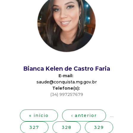
d
e
C
o
n
Bianca Kelen de Castro Faria
E-mail:
q
saude@conquista.mg.gov.br
Telefone(s):
u
(34) 997257679
P
i
á
g
« início
‹ anterior
…
s
i
327
328
329
n