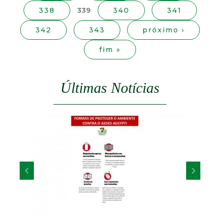
t
a
338
339
340
341
s
a
342
343
próximo ›
fim »
M
G
Últimas Notícias