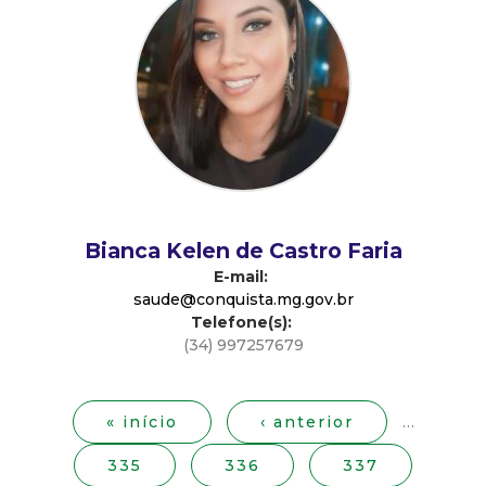
d
e
C
o
n
Bianca Kelen de Castro Faria
E-mail:
q
saude@conquista.mg.gov.br
Telefone(s):
u
(34) 997257679
P
i
á
g
« início
‹ anterior
…
s
i
335
336
337
n