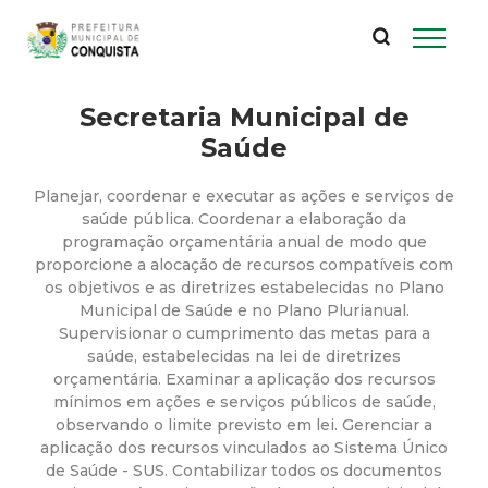
P
Pular
para
r
o
conteúdo
Secretaria Municipal de
e
principal
Saúde
f
Planejar, coordenar e executar as ações e serviços de
e
saúde pública. Coordenar a elaboração da
programação orçamentária anual de modo que
proporcione a alocação de recursos compatíveis com
i
os objetivos e as diretrizes estabelecidas no Plano
Municipal de Saúde e no Plano Plurianual.
t
Supervisionar o cumprimento das metas para a
saúde, estabelecidas na lei de diretrizes
u
orçamentária. Examinar a aplicação dos recursos
mínimos em ações e serviços públicos de saúde,
observando o limite previsto em lei. Gerenciar a
r
aplicação dos recursos vinculados ao Sistema Único
de Saúde - SUS. Contabilizar todos os documentos