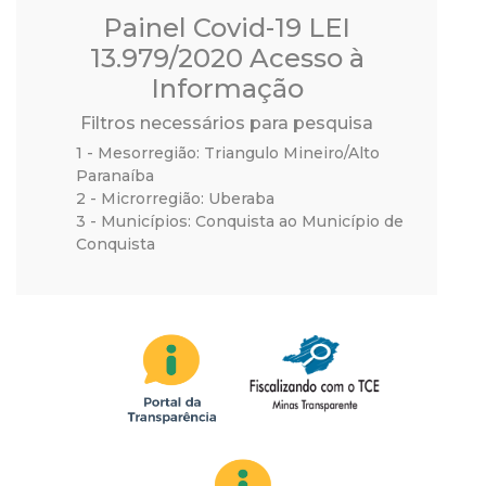
a
Painel Covid-19 LEI
M
13.979/2020 Acesso à
Informação
u
Filtros necessários para pesquisa
n
1 - Mesorregião: Triangulo Mineiro/Alto
Paranaíba
2 - Microrregião: Uberaba
i
3 - Municípios: Conquista ao Município de
Conquista
c
i
p
a
l