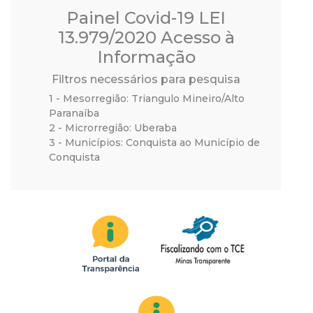
a
Painel Covid-19 LEI
M
13.979/2020 Acesso à
Informação
u
Filtros necessários para pesquisa
n
1 - Mesorregião: Triangulo Mineiro/Alto
Paranaíba
2 - Microrregião: Uberaba
i
3 - Municípios: Conquista ao Município de
Conquista
c
i
p
a
l