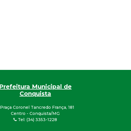
Prefeitura Municipal de
Conquista
Praça Coronel Tancredo França, 181
Centro - Conquista/MG
Tel: (34) 3353-1228