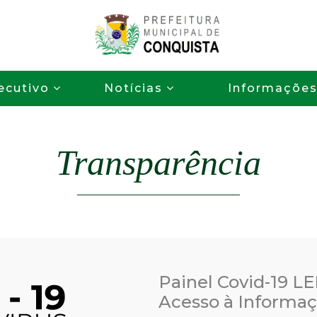
Pular
para
o
P
conteúdo
ecutivo
Notícias
Informaçõe
principal
r
e
Transparência
f
e
i
t
Painel Covid-19 LE
Acesso à Informa
u