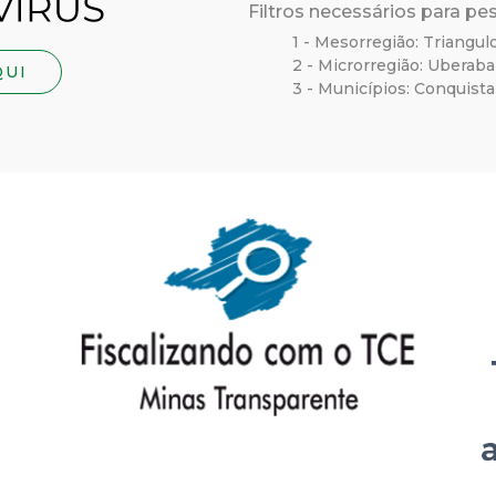
Filtros necessários para pe
r
1 - Mesorregião: Triangul
2 - Microrregião: Uberaba
QUI
a
3 - Municípios: Conquist
M
u
n
i
c
i
p