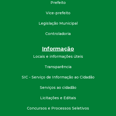
Prefeito
d
Vice-prefeito
e
Legislação Municipal
C
Controladoria
o
Informação
n
Locais e informações úteis
Transparência
q
SIC - Serviço de Informação ao Cidadão
u
Serviços ao cidadão
i
Licitações e Editais
s
Concursos e Processos Seletivos