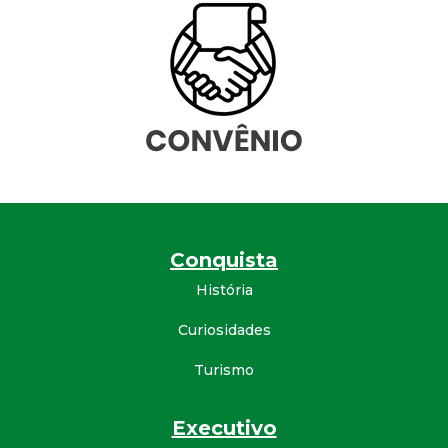
a
M
u
n
i
c
Conquista
i
História
p
Curiosidades
Turismo
a
l
Executivo