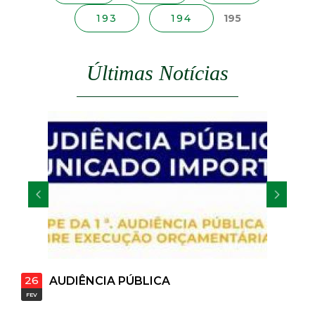
s
t
193
194
195
a
Últimas Notícias
M
G
22
IA PÚBLICA
EMISSÃO CARTE
JAN
IDENTIFICAÇÃO