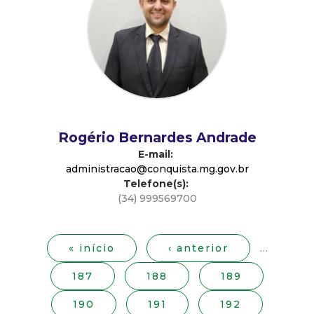
d
e
C
o
Rogério Bernardes Andrade
n
E-mail:
administracao@conquista.mg.gov.br
Telefone(s):
q
(34) 999569700
P
u
á
g
« início
‹ anterior
…
i
i
187
188
189
n
s
a
190
191
192