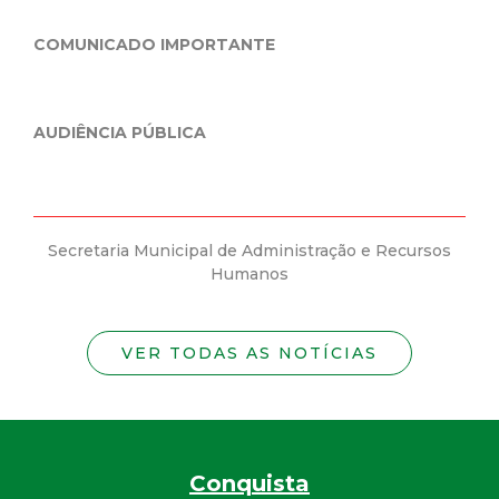
IMPORTANTE
Prefeitura Municipal de
Mineira do Empreendedo
da nova Carteira Nacional 
LICA
icipal de Administração e Recursos
Secretaria Municipal d
Humanos
Hu
VER TODAS AS NOTÍCIAS
Conquista