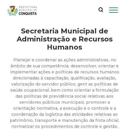
P
Pular
para
r
o
conteúdo
Secretaria Municipal de
e
principal
Administração e Recursos
f
Humanos
e
Planejar e coordenar as ações administrativas, no
âmbito de sua competência, desenvolver, orientar e
i
implementar ações e políticas de recursos humanos
direcionadas à capacitação, qualificação, avaliação,
valorização do servidor público, gerir as políticas de
t
saúde ocupacional, bem como orientar a formulação
das políticas de previdência social relativas aos
u
servidores públicos municipais, promover a
orientação normativa, a execução e o controle e a
r
coordenação da logística das atividades relativas ao
patrimônio, transporte e manutenção da frota oficial,
normatizar os procedimentos de controle e gestão,