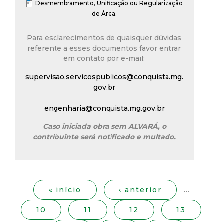
Desmembramento, Unificação ou Regularização
t
de Área.
a
Para esclarecimentos de quaisquer dúvidas
referente a esses documentos favor entrar
M
em contato por e-mail:
G
supervisao.servicospublicos@conquista.mg.
gov.br
engenharia@conquista.mg.gov.br
Caso iniciada obra sem ALVARÁ, o
contribuinte será notificado e multado.
P
á
g
« início
‹ anterior
…
i
10
11
12
13
n