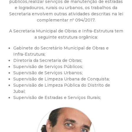
a
públicos,realizar serviços de manutenção de estradas
e logradouros, rurais ou urbanos, os trabalhos da
M
Secretaria envolvem outras atividades descritas na lei
complementar nº 094/2017.
u
A Secretaria Municipal de Obras e Infra-Estrutura tem
a seguinte estrutura orgânica:
n
Gabinete do Secretário Municipal de Obras e
i
Infra-Estrutura;
Diretoria da Secretaria de Obras;
Supervisão de Serviços Públicos;
c
Supervisão de Serviços Urbanos;
Supervisão de Limpeza Urbana de Conquista;
i
Supervisão de Limpeza Pública do Distrito de
Jubaí;
p
Supervisão de Estradas e Serviços Rurais;
a
l