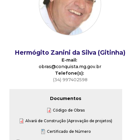
d
e
C
Hermógito Zanini da Silva (Gitinha)
o
E-mail:
obras@conquista.mg.gov.br
n
Telefone(s):
(34) 997402598
q
u
Documentos
Código de Obras
i
Alvará de Construção (Aprovação de projetos)
s
Certificado de Número