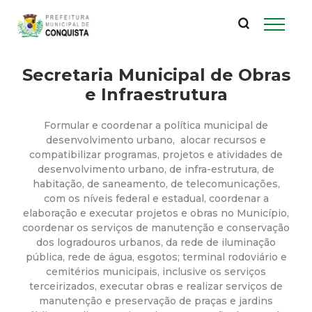
P
Pular
para
r
o
conteúdo
Secretaria Municipal de Obras
e
principal
e Infraestrutura
f
Formular e coordenar a política municipal de
e
desenvolvimento urbano, alocar recursos e
compatibilizar programas, projetos e atividades de
desenvolvimento urbano, de infra-estrutura, de
i
habitação, de saneamento, de telecomunicações,
com os níveis federal e estadual, coordenar a
t
elaboração e executar projetos e obras no Município,
coordenar os serviços de manutenção e conservação
u
dos logradouros urbanos, da rede de iluminação
pública, rede de água, esgotos; terminal rodoviário e
cemitérios municipais, inclusive os serviços
r
terceirizados, executar obras e realizar serviços de
manutenção e preservação de praças e jardins