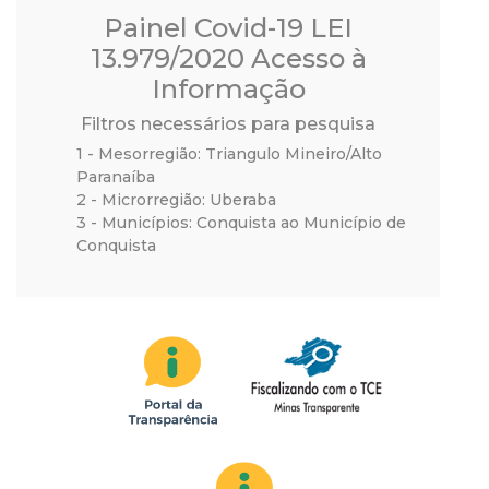
a
Painel Covid-19 LEI
M
13.979/2020 Acesso à
Informação
u
Filtros necessários para pesquisa
n
1 - Mesorregião: Triangulo Mineiro/Alto
Paranaíba
2 - Microrregião: Uberaba
i
3 - Municípios: Conquista ao Município de
Conquista
c
i
p
a
l