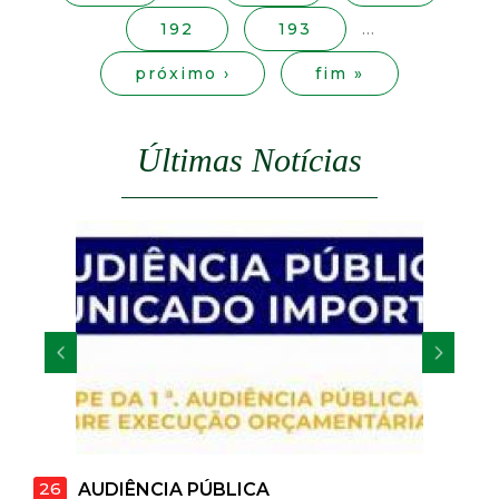
s
t
192
193
…
a
próximo ›
fim »
M
Últimas Notícias
G
26
AUDIÊNCIA PÚBLICA