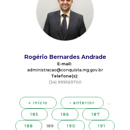
d
e
C
o
Rogério Bernardes Andrade
n
E-mail:
administracao@conquista.mg.gov.br
Telefone(s):
q
(34) 999569700
P
u
á
g
« início
‹ anterior
…
i
i
185
186
187
n
s
a
188
189
190
191