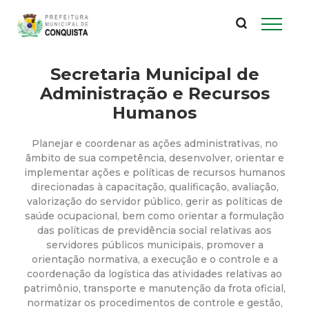
P
Pular
para
r
o
conteúdo
Secretaria Municipal de
e
principal
Administração e Recursos
f
Humanos
e
Planejar e coordenar as ações administrativas, no
âmbito de sua competência, desenvolver, orientar e
i
implementar ações e políticas de recursos humanos
direcionadas à capacitação, qualificação, avaliação,
valorização do servidor público, gerir as políticas de
t
saúde ocupacional, bem como orientar a formulação
das políticas de previdência social relativas aos
u
servidores públicos municipais, promover a
orientação normativa, a execução e o controle e a
r
coordenação da logística das atividades relativas ao
patrimônio, transporte e manutenção da frota oficial,
normatizar os procedimentos de controle e gestão,