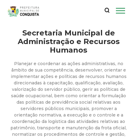
P
Pular
para
r
o
conteúdo
Secretaria Municipal de
e
principal
Administração e Recursos
f
Humanos
e
Planejar e coordenar as ações administrativas, no
âmbito de sua competência, desenvolver, orientar e
i
implementar ações e políticas de recursos humanos
direcionadas à capacitação, qualificação, avaliação,
valorização do servidor público, gerir as políticas de
t
saúde ocupacional, bem como orientar a formulação
das políticas de previdência social relativas aos
u
servidores públicos municipais, promover a
orientação normativa, a execução e o controle e a
r
coordenação da logística das atividades relativas ao
patrimônio, transporte e manutenção da frota oficial,
normatizar os procedimentos de controle e gestão,