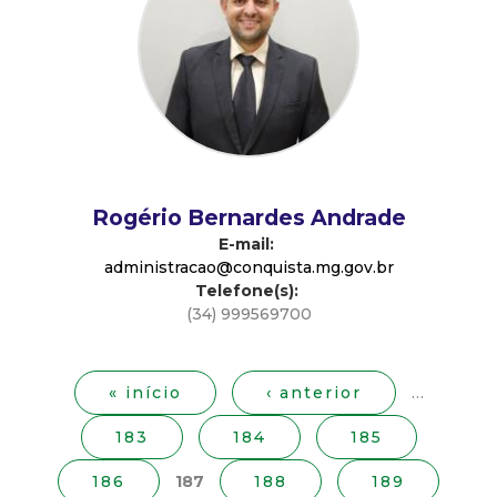
d
e
C
o
Rogério Bernardes Andrade
n
E-mail:
administracao@conquista.mg.gov.br
Telefone(s):
q
(34) 999569700
P
u
á
g
« início
‹ anterior
…
i
i
183
184
185
n
s
a
186
187
188
189