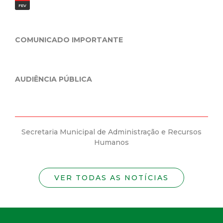
FEV
JAN
COMUNICADO IMPORTANTE
Pre
Min
da n
AUDIÊNCIA PÚBLICA
Secretaria Municipal de Administração e Recursos
Se
Humanos
VER TODAS AS NOTÍCIAS