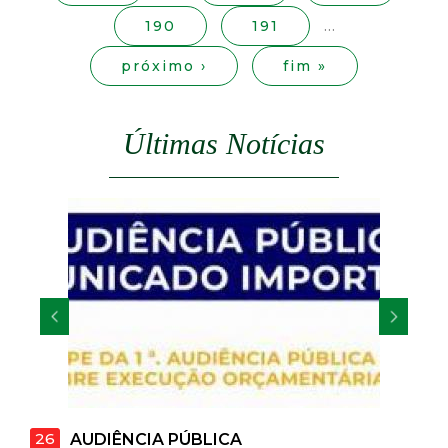
s
t
190
191
…
a
próximo ›
fim »
M
Últimas Notícias
G
26
22
AUDIÊNCIA PÚBLICA