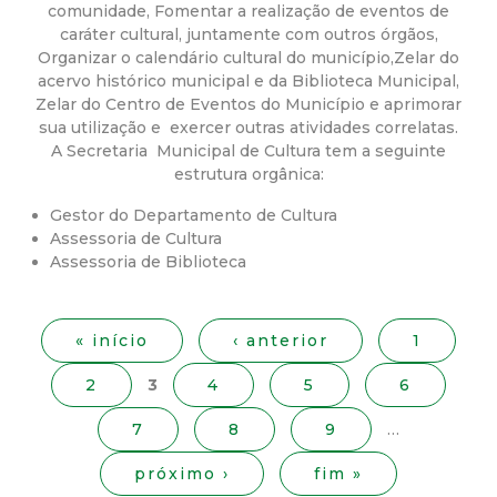
a
comunidade, Fomentar a realização de eventos de
caráter cultural, juntamente com outros órgãos,
M
Organizar o calendário cultural do município,Zelar do
acervo histórico municipal e da Biblioteca Municipal,
u
Zelar do Centro de Eventos do Município e aprimorar
sua utilização e exercer outras atividades correlatas.
n
A Secretaria Municipal de Cultura tem a seguinte
estrutura orgânica:
i
Gestor do Departamento de Cultura
Assessoria de Cultura
c
Assessoria de Biblioteca
P
i
á
« início
‹ anterior
1
g
p
2
3
4
5
6
i
n
a
7
8
9
…
a
s
l
próximo ›
fim »