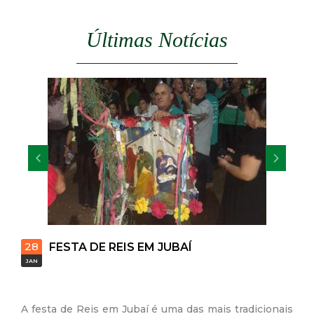
d
Últimas Notícias
e
C
o
n
q
u
28
FESTA DE REIS EM JUBAÍ
i
JAN
s
A festa de Reis em Jubaí é uma das mais tradicionais