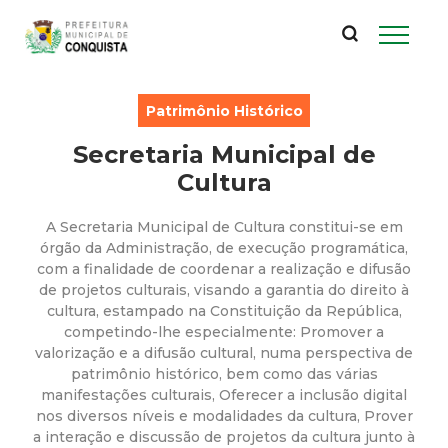
P
Pular
para
r
o
conteúdo
e
Patrimônio Histórico
principal
Secretaria Municipal de
f
Cultura
e
A Secretaria Municipal de Cultura constitui-se em
i
órgão da Administração, de execução programática,
com a finalidade de coordenar a realização e difusão
de projetos culturais, visando a garantia do direito à
t
cultura, estampado na Constituição da República,
competindo-lhe especialmente: Promover a
u
valorização e a difusão cultural, numa perspectiva de
patrimônio histórico, bem como das várias
r
manifestações culturais, Oferecer a inclusão digital
nos diversos níveis e modalidades da cultura, Prover
a interação e discussão de projetos da cultura junto à