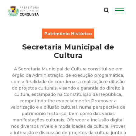
P
Pular
para
r
o
conteúdo
e
Patrimônio Histórico
principal
Secretaria Municipal de
f
Cultura
e
A Secretaria Municipal de Cultura constitui-se em
i
órgão da Administração, de execução programática,
com a finalidade de coordenar a realização e difusão
de projetos culturais, visando a garantia do direito à
t
cultura, estampado na Constituição da República,
competindo-lhe especialmente: Promover a
u
valorização e a difusão cultural, numa perspectiva de
patrimônio histórico, bem como das várias
r
manifestações culturais, Oferecer a inclusão digital
nos diversos níveis e modalidades da cultura, Prover
a interação e discussão de projetos da cultura junto à