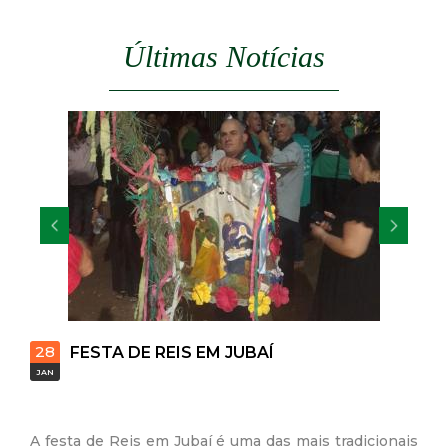
d
Últimas Notícias
e
C
o
n
q
u
28
28
FESTA DE REIS EM JUBAÍ
i
JAN
JAN
s
A festa de Reis em Jubaí é uma das mais tradicionais
A tr