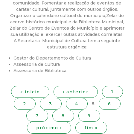
a
comunidade, Fomentar a realização de eventos de
caráter cultural, juntamente com outros órgãos,
M
Organizar o calendário cultural do município,Zelar do
acervo histórico municipal e da Biblioteca Municipal,
u
Zelar do Centro de Eventos do Município e aprimorar
sua utilização e exercer outras atividades correlatas.
n
A Secretaria Municipal de Cultura tem a seguinte
estrutura orgânica:
i
Gestor do Departamento de Cultura
Assessoria de Cultura
c
Assessoria de Biblioteca
P
i
á
« início
‹ anterior
1
g
p
2
3
4
5
6
i
n
a
7
8
9
…
a
s
l
próximo ›
fim »