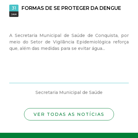
31
23
FORMAS DE SE PROTEGER DA DENGUE
RE
JAN
JAN
 Secretaria Municipal de Saúde de Conquista, por
Na data 
eio do Setor de Vigilância Epidemiológica reforça
Vigilânc
ue, além das medidas para se evitar água...
2025 onde
Secretaria Municipal de Saúde
VER TODAS AS NOTÍCIAS