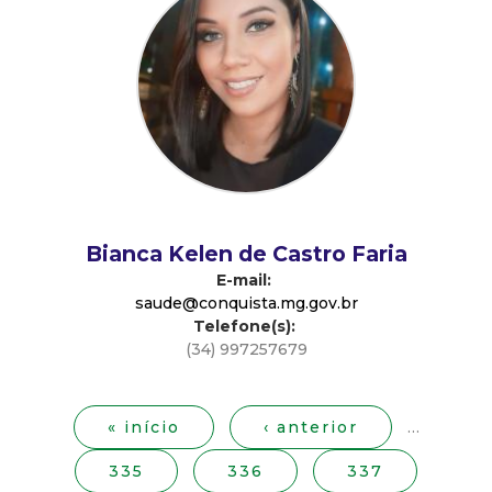
d
e
C
o
n
Bianca Kelen de Castro Faria
E-mail:
q
saude@conquista.mg.gov.br
Telefone(s):
u
(34) 997257679
P
i
á
g
« início
‹ anterior
…
s
i
335
336
337
n