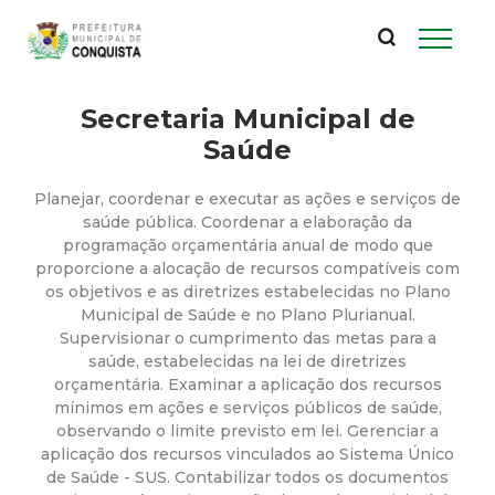
P
Pular
para
r
o
conteúdo
Secretaria Municipal de
e
principal
Saúde
f
Planejar, coordenar e executar as ações e serviços de
e
saúde pública. Coordenar a elaboração da
programação orçamentária anual de modo que
proporcione a alocação de recursos compatíveis com
i
os objetivos e as diretrizes estabelecidas no Plano
Municipal de Saúde e no Plano Plurianual.
t
Supervisionar o cumprimento das metas para a
saúde, estabelecidas na lei de diretrizes
u
orçamentária. Examinar a aplicação dos recursos
mínimos em ações e serviços públicos de saúde,
observando o limite previsto em lei. Gerenciar a
r
aplicação dos recursos vinculados ao Sistema Único
de Saúde - SUS. Contabilizar todos os documentos