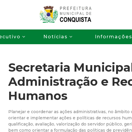
Pular
para
o
P
conteúdo
ecutivo
Notícias
Informaçõe
principal
r
e
Secretaria Municipa
f
Administração e Re
e
Humanos
i
t
Planejar e coordenar as ações administrativas, no âmbito
orientar e implementar ações e políticas de recursos hum
qualificação, avaliação, valorização do servidor público, ge
u
bem como orientar a formulação das políticas de previdênc