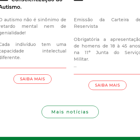
i
Autismo.
s
O autismo não é sinônimo de
Emissão da Carteira d
retardo mental nem de
Reservista
t
genialidade!
Obrigatória a apresentaçã
a
Cada indivíduo tem uma
de homens de 18 à 45 anos
capacidade intelectual
na 11° Junta do Serviç
M
diferente.
Militar.
...
G
SAIBA MAIS
SAIBA MAIS
Mais notícias