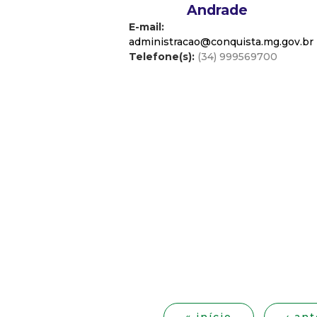
Andrade
E-mail:
administracao@conquista.mg.gov.br
Telefone(s):
(34) 999569700
P
á