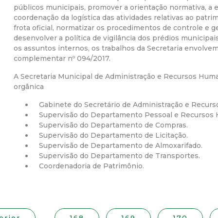
públicos municipais, promover a orientação normativa, a e
r
coordenação da logística das atividades relativas ao patr
frota oficial, normatizar os procedimentos de controle e g
a
desenvolver a política de vigilância dos prédios municipais
os assuntos internos, os trabalhos da Secretaria envolvem 
complementar nº 094/2017.
M
A Secretaria Municipal de Administração e Recursos Huma
u
orgânica
Gabinete do Secretário de Administração e Recur
n
Supervisão do Departamento Pessoal e Recursos
Supervisão do Departamento de Compras.
i
Supervisão do Departamento de Licitação.
Supervisão de Departamento de Almoxarifado.
c
Supervisão do Departamento de Transportes.
Coordenadoria de Patrimônio.
i
p