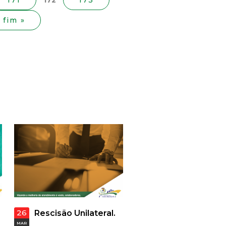
171
172
173
fim »
26
Rescisão Unilateral.
MAR