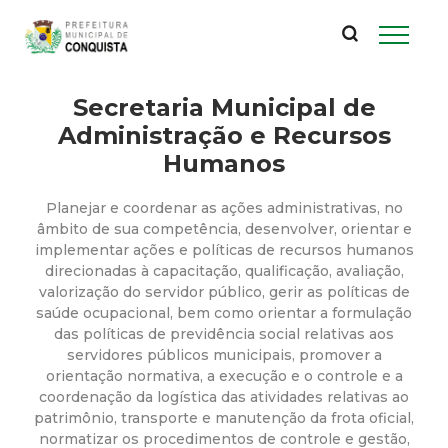
P
Pular
para
r
o
conteúdo
Secretaria Municipal de
e
principal
Administração e Recursos
f
Humanos
e
Planejar e coordenar as ações administrativas, no
âmbito de sua competência, desenvolver, orientar e
i
implementar ações e políticas de recursos humanos
direcionadas à capacitação, qualificação, avaliação,
valorização do servidor público, gerir as políticas de
t
saúde ocupacional, bem como orientar a formulação
das políticas de previdência social relativas aos
u
servidores públicos municipais, promover a
orientação normativa, a execução e o controle e a
r
coordenação da logística das atividades relativas ao
patrimônio, transporte e manutenção da frota oficial,
normatizar os procedimentos de controle e gestão,