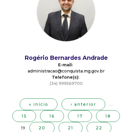
d
e
C
o
Rogério Bernardes Andrade
n
E-mail:
administracao@conquista.mg.gov.br
Telefone(s):
q
(34) 999569700
P
u
á
g
« início
‹ anterior
…
i
i
15
16
17
18
n
s
a
19
20
21
22