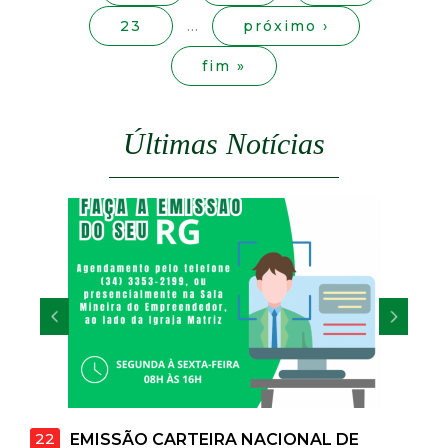
s
t
23
…
próximo ›
a
fim »
M
Últimas Notícias
G
22
EMISSÃO CARTEIRA NACIONAL DE