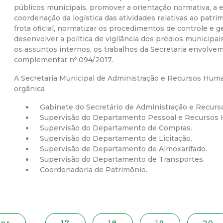
públicos municipais, promover a orientação normativa, a e
r
coordenação da logística das atividades relativas ao patr
frota oficial, normatizar os procedimentos de controle e g
a
desenvolver a política de vigilância dos prédios municipais
os assuntos internos, os trabalhos da Secretaria envolvem 
complementar nº 094/2017.
M
A Secretaria Municipal de Administração e Recursos Huma
u
orgânica
Gabinete do Secretário de Administração e Recur
n
Supervisão do Departamento Pessoal e Recursos
Supervisão do Departamento de Compras.
i
Supervisão do Departamento de Licitação.
Supervisão de Departamento de Almoxarifado.
c
Supervisão do Departamento de Transportes.
Coordenadoria de Patrimônio.
i
p