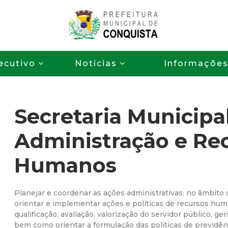
Pular
para
o
P
conteúdo
ecutivo
Notícias
Informaçõe
principal
r
e
Secretaria Municipa
f
Administração e Re
e
Humanos
i
t
Planejar e coordenar as ações administrativas, no âmbito
orientar e implementar ações e políticas de recursos hum
qualificação, avaliação, valorização do servidor público, ge
u
bem como orientar a formulação das políticas de previdênc