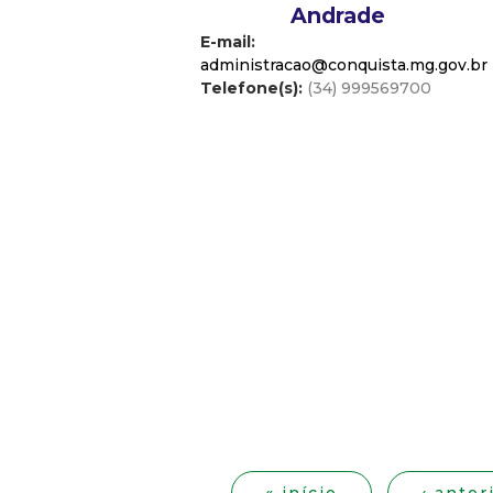
Andrade
E-mail:
administracao@conquista.mg.gov.br
Telefone(s):
(34) 999569700
P
á