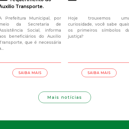
i
Auxilio Transporte.
s
A Prefeitura Municipal, por
Hoje trouxemos um
meio da Secretaria de
curiosidade, você sabe quai
t
Assistência Social, informa
os primeiros símbolos d
aos beneficiários do Auxilio
justiça?
a
Transporte, que é necessária
a...
M
G
SAIBA MAIS
SAIBA MAIS
Mais notícias