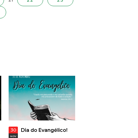
21
22
23
30
Dia do Evangélico!
NOV