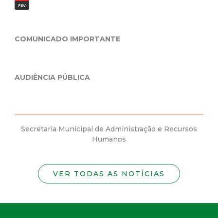
FEV
JAN
COMUNICADO IMPORTANTE
Pre
Min
da n
AUDIÊNCIA PÚBLICA
Secretaria Municipal de Administração e Recursos
Se
Humanos
VER TODAS AS NOTÍCIAS