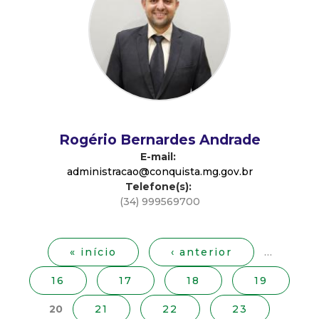
d
e
C
o
Rogério Bernardes Andrade
n
E-mail:
administracao@conquista.mg.gov.br
Telefone(s):
q
(34) 999569700
P
u
á
g
« início
‹ anterior
…
i
i
16
17
18
19
n
s
a
20
21
22
23