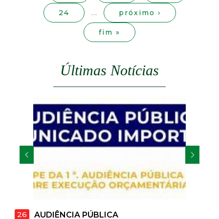
s
t
24
…
próximo ›
a
fim »
M
Últimas Notícias
G
26
22
AUDIÊNCIA PÚBLICA