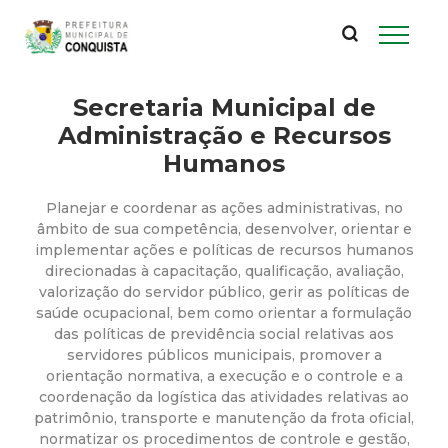
P
Pular
para
r
o
conteúdo
Secretaria Municipal de
e
principal
Administração e Recursos
f
Humanos
e
Planejar e coordenar as ações administrativas, no
âmbito de sua competência, desenvolver, orientar e
i
implementar ações e políticas de recursos humanos
direcionadas à capacitação, qualificação, avaliação,
valorização do servidor público, gerir as políticas de
t
saúde ocupacional, bem como orientar a formulação
das políticas de previdência social relativas aos
u
servidores públicos municipais, promover a
orientação normativa, a execução e o controle e a
r
coordenação da logística das atividades relativas ao
patrimônio, transporte e manutenção da frota oficial,
normatizar os procedimentos de controle e gestão,