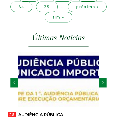
s
t
34
35
…
próximo ›
a
fim »
M
Últimas Notícias
G
26
22
AUDIÊNCIA PÚBLICA