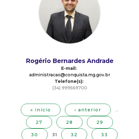
d
e
C
o
Rogério Bernardes Andrade
n
E-mail:
administracao@conquista.mg.gov.br
Telefone(s):
q
(34) 999569700
P
u
á
g
« início
‹ anterior
…
i
i
27
28
29
n
s
a
30
31
32
33