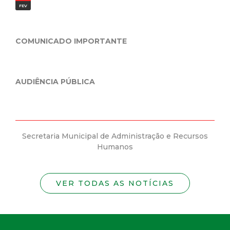
FEV
JAN
COMUNICADO IMPORTANTE
Pre
Min
da n
AUDIÊNCIA PÚBLICA
Secretaria Municipal de Administração e Recursos
Se
Humanos
VER TODAS AS NOTÍCIAS