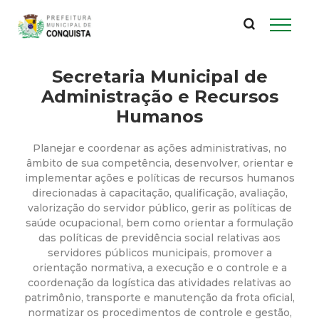
P
Pular
para
r
o
conteúdo
Secretaria Municipal de
e
principal
Administração e Recursos
f
Humanos
e
Planejar e coordenar as ações administrativas, no
âmbito de sua competência, desenvolver, orientar e
i
implementar ações e políticas de recursos humanos
direcionadas à capacitação, qualificação, avaliação,
valorização do servidor público, gerir as políticas de
t
saúde ocupacional, bem como orientar a formulação
das políticas de previdência social relativas aos
u
servidores públicos municipais, promover a
orientação normativa, a execução e o controle e a
r
coordenação da logística das atividades relativas ao
patrimônio, transporte e manutenção da frota oficial,
normatizar os procedimentos de controle e gestão,