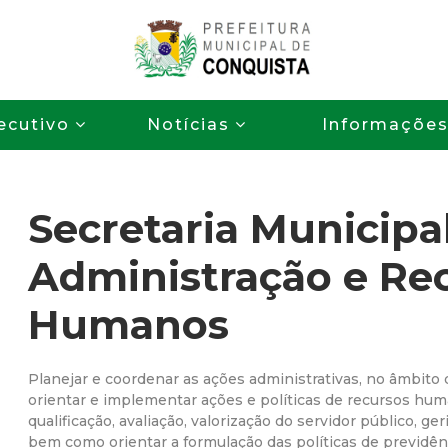
Pular
para
o
P
conteúdo
ecutivo
Notícias
Informaçõe
principal
r
e
Secretaria Municipa
f
Administração e Re
e
Humanos
i
t
Planejar e coordenar as ações administrativas, no âmbito
orientar e implementar ações e políticas de recursos hum
qualificação, avaliação, valorização do servidor público, ge
u
bem como orientar a formulação das políticas de previdênc