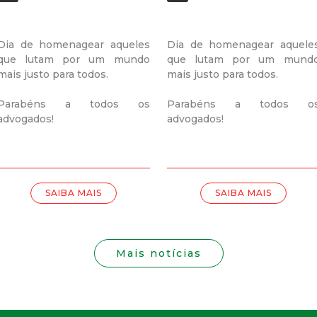
i
s
Dia de homenagear aqueles
Dia de homenagear aquele
que lutam por um mundo
que lutam por um mund
t
mais justo para todos.
mais justo para todos.
a
Parabéns a todos os
Parabéns a todos o
advogados!
advogados!
M
G
SAIBA MAIS
SAIBA MAIS
Mais notícias