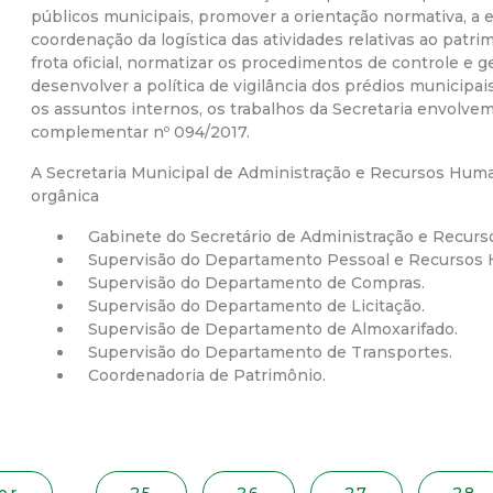
públicos municipais, promover a orientação normativa, a e
r
coordenação da logística das atividades relativas ao patr
frota oficial, normatizar os procedimentos de controle e g
a
desenvolver a política de vigilância dos prédios municipais
os assuntos internos, os trabalhos da Secretaria envolvem 
complementar nº 094/2017.
M
A Secretaria Municipal de Administração e Recursos Huma
u
orgânica
Gabinete do Secretário de Administração e Recur
n
Supervisão do Departamento Pessoal e Recursos
Supervisão do Departamento de Compras.
i
Supervisão do Departamento de Licitação.
Supervisão de Departamento de Almoxarifado.
c
Supervisão do Departamento de Transportes.
Coordenadoria de Patrimônio.
i
p