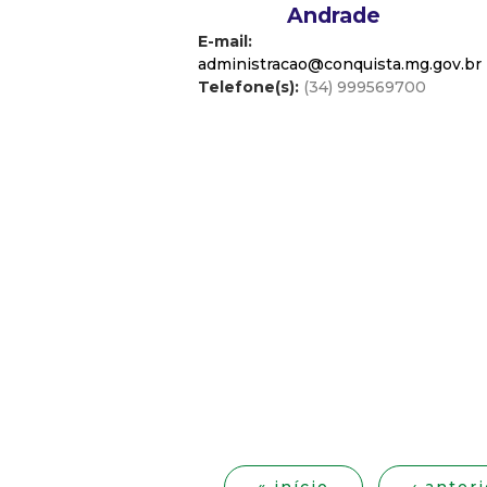
Andrade
E-mail:
administracao@conquista.mg.gov.br
Telefone(s):
(34) 999569700
P
á