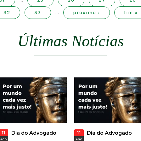
or
…
25
26
27
28
a
32
33
…
próximo ›
fim »
l
d
Últimas Notícias
e
C
o
n
q
u
11
11
Dia do Advogado
Dia do Advogado
AGO
AGO