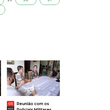
29
30
31
05
Reunião com os
AGO
Policiais Militares