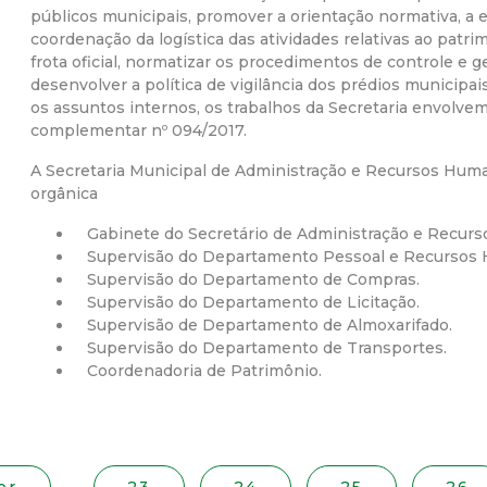
públicos municipais, promover a orientação normativa, a e
r
coordenação da logística das atividades relativas ao patr
frota oficial, normatizar os procedimentos de controle e g
a
desenvolver a política de vigilância dos prédios municipais
os assuntos internos, os trabalhos da Secretaria envolvem 
complementar nº 094/2017.
M
A Secretaria Municipal de Administração e Recursos Huma
u
orgânica
Gabinete do Secretário de Administração e Recur
n
Supervisão do Departamento Pessoal e Recursos
Supervisão do Departamento de Compras.
i
Supervisão do Departamento de Licitação.
Supervisão de Departamento de Almoxarifado.
c
Supervisão do Departamento de Transportes.
Coordenadoria de Patrimônio.
i
p