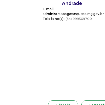
Andrade
E-mail:
administracao@conquista.mg.gov.br
Telefone(s):
(34) 999569700
P
á