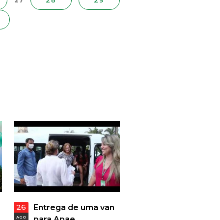
27
28
29
26
Entrega de uma van
AGO
para Apae.