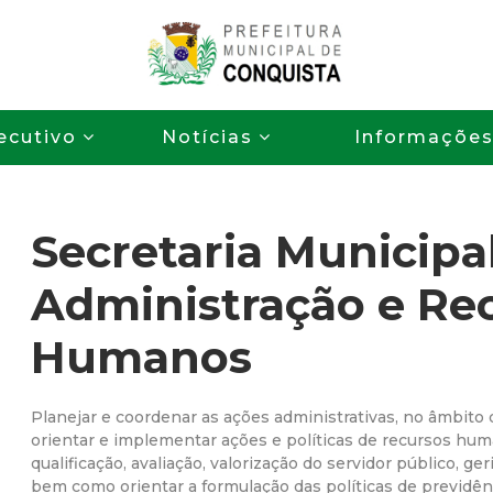
Pular
para
o
P
conteúdo
ecutivo
Notícias
Informaçõe
principal
r
e
Secretaria Municipa
f
Administração e Re
e
Humanos
i
t
Planejar e coordenar as ações administrativas, no âmbito
orientar e implementar ações e políticas de recursos hum
qualificação, avaliação, valorização do servidor público, ge
u
bem como orientar a formulação das políticas de previdênc