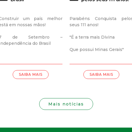
i
s
Construir um país melhor
Parabéns Conquista pelo
está em nossas mãos!
seus 111 anos!
t
7 de Setembro –
"É a terra mais Divina
a
Independência do Brasil
Que possui Minas Gerais"
M
G
SAIBA MAIS
SAIBA MAIS
Mais notícias