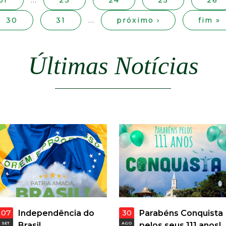
or
…
23
24
25
26
a
30
31
…
próximo ›
fim »
l
d
Últimas Notícias
e
C
o
n
q
u
07
30
Independência do
Parabéns Conquista
SET
Brasil
AGO
pelos seus 111 anos!