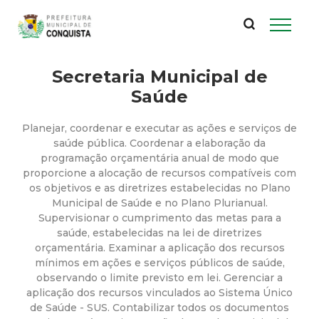
P
Pular
para
r
o
conteúdo
Secretaria Municipal de
e
principal
Saúde
f
Planejar, coordenar e executar as ações e serviços de
e
saúde pública. Coordenar a elaboração da
programação orçamentária anual de modo que
proporcione a alocação de recursos compatíveis com
i
os objetivos e as diretrizes estabelecidas no Plano
Municipal de Saúde e no Plano Plurianual.
t
Supervisionar o cumprimento das metas para a
saúde, estabelecidas na lei de diretrizes
u
orçamentária. Examinar a aplicação dos recursos
mínimos em ações e serviços públicos de saúde,
observando o limite previsto em lei. Gerenciar a
r
aplicação dos recursos vinculados ao Sistema Único
de Saúde - SUS. Contabilizar todos os documentos