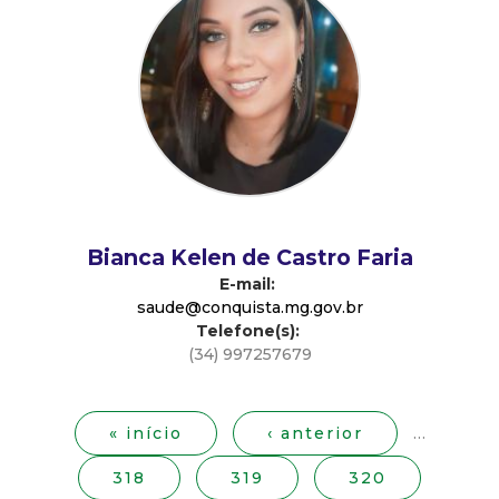
d
e
C
o
n
Bianca Kelen de Castro Faria
E-mail:
q
saude@conquista.mg.gov.br
Telefone(s):
u
(34) 997257679
P
i
á
g
« início
‹ anterior
…
s
i
318
319
320
n