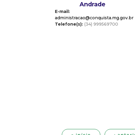
Andrade
E-mail:
administracao@conquista.mg.gov.br
Telefone(s):
(34) 999569700
P
á