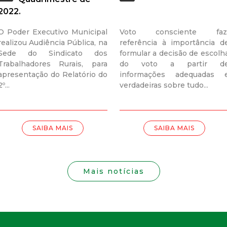
i
2022.
s
O Poder Executivo Municipal
Voto consciente fa
realizou Audiência Pública, na
referência à importância d
t
Sede do Sindicato dos
formular a decisão de escolh
Trabalhadores Rurais, para
do voto a partir d
a
apresentação do Relatório do
informações adequadas 
2º...
verdadeiras sobre tudo...
M
G
SAIBA MAIS
SAIBA MAIS
Mais notícias