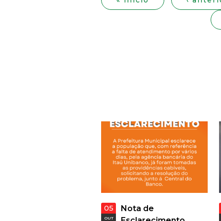
« início
‹ anteri
g
i
n
a
s
05
Nota de
OUT
Esclarecimento